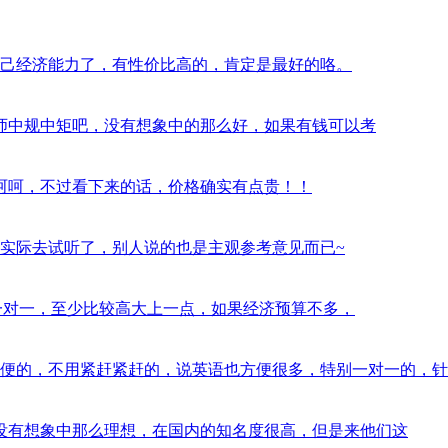
西，看自己经济能力了，有性价比高的，肯定是最好的咯。
习过半年，老师中规中矩吧，没有想象中的那么好，如果有钱可以考
气挺大的，呵呵，不过看下来的话，价格确实有点贵！！
？最好是实际去试听了，别人说的也是主观参考意见而已~
orabc的一对一，至少比较高大上一点，如果经济预算不多，
训还是蛮方便的，不用紧赶紧赶的，说英语也方便很多，特别一对一的，针
pkid，并没有想象中那么理想，在国内的知名度很高，但是来他们这