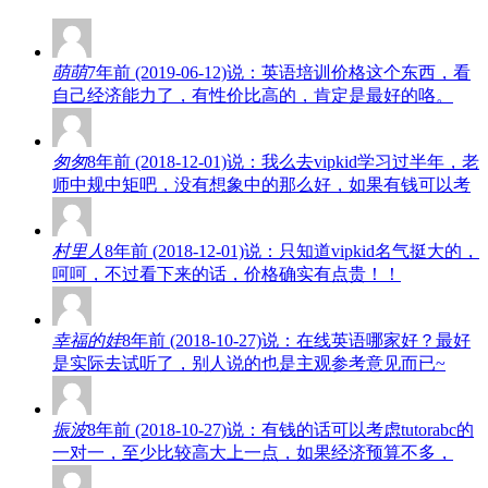
萌萌
7年前 (2019-06-12)说：英语培训价格这个东西，看
自己经济能力了，有性价比高的，肯定是最好的咯。
匆匆
8年前 (2018-12-01)说：我么去vipkid学习过半年，老
师中规中矩吧，没有想象中的那么好，如果有钱可以考
村里人
8年前 (2018-12-01)说：只知道vipkid名气挺大的，
呵呵，不过看下来的话，价格确实有点贵！！
幸福的娃
8年前 (2018-10-27)说：在线英语哪家好？最好
是实际去试听了，别人说的也是主观参考意见而已~
振波
8年前 (2018-10-27)说：有钱的话可以考虑tutorabc的
一对一，至少比较高大上一点，如果经济预算不多，