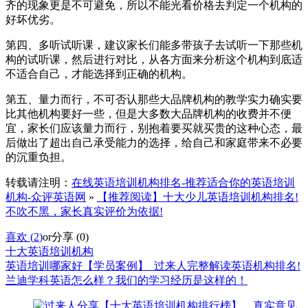
齐的现象更是不可避免，所以不能光看价格去判定一个机构的
好坏优劣。
第四、多听试听课，建议家长们能多带孩子去试听一下那些机
构的试听课，然后进行对比，从各方面来分析这个机构到底适
不适合自己，才能选择到正确的机构。
第五、量力而行，不可否认那些大品牌机构的教学实力确实要
比其他机构要好一些，但是大多数大品牌机构的收费并不便
宜，家长们应该量力而行，别抱着要买就买贵的这种心态，最
后做出了超出自己承受能力的选择，给自己和家庭带来不必要
的沉重负担。
转载请注明：
在线英语培训机构排名-推荐适合你的英语培训
机构-众评英语网
»
【推荐阅读】十大少儿英语培训机构排名!
不吹不黑，家长真实评价为依据!
喜欢 (
2
)
or
分享 (
0
)
十大英语培训机构
英语培训哪家好【学员案例】_过来人完整解读英语机构排名!
兰迪学科英语怎么样？我们的学习经历是这样的！