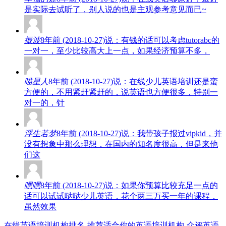
是实际去试听了，别人说的也是主观参考意见而已~
振波
8年前 (2018-10-27)说：有钱的话可以考虑tutorabc的
一对一，至少比较高大上一点，如果经济预算不多，
喵星人
8年前 (2018-10-27)说：在线少儿英语培训还是蛮
方便的，不用紧赶紧赶的，说英语也方便很多，特别一
对一的，针
浮生若梦
8年前 (2018-10-27)说：我带孩子报过vipkid，并
没有想象中那么理想，在国内的知名度很高，但是来他
们这
嘿嘿
8年前 (2018-10-27)说：如果你预算比较充足一点的
话可以试试哒哒少儿英语，花个两三万买一年的课程，
虽然效果
在线英语培训机构排名-推荐适合你的英语培训机构-众评英语