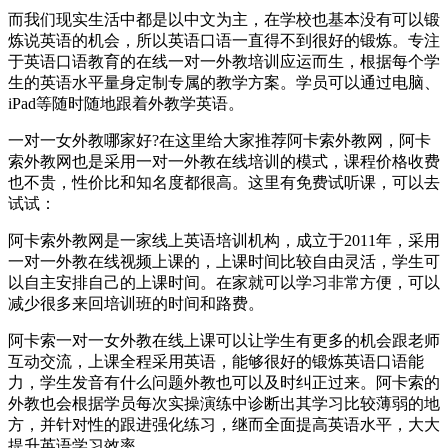
而我们现实生活中都是以中文为主，在学校也基本没有可以锻
炼说英语的机会，所以英语口语一直得不到很好的锻炼。专注
于英语口语教育的在线一对一外教培训应运而生，根据每个学
生的英语水平量身定制专属的教学方案。学员可以通过电脑、
iPad等随时随地跟着外教学英语。
一对一女外教哪家好?在这里给大家推荐阿卡索外教网，阿卡
索外教网也是采用一对一外教在线培训的模式，课程价格收费
也不贵，性价比和知名度都很高。这里有免费试听课，可以去
试试：
阿卡索外教网是一家线上英语培训机构，成立于2011年，采用
一对一外教在线视频上课的，上课时间比较自由灵活，学生可
以自主安排自己的上课时间。在家就可以学习非常方便，可以
减少很多来回培训班的时间和路费。
阿卡索一对一女外教在线上课可以让学生有更多的机会跟老师
互动交流，上课全程采用英语，能够很好的锻炼英语口语能
力，学生发音有什么问题外教也可以及时纠正过来。阿卡索的
外教也会根据学员每次实操演练中诊断出其学习比较薄弱的地
方，并针对性的跟进强化练习，继而全面提高英语水平，大大
提升英语学习效率。