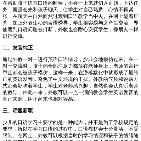
在帮助孩子练习口语的时候，不会一上来就切入正题，下达任
务，而是会先和孩子聊天，使学生对自己熟悉，心情不再紧
张，在聊天中自然而然过渡到口语教学当中去。在网上隔着屏
幕，加上外教生动的言语诱导，学生很容易与之产生交流。即
使遇到口语问题被打断，外教也会耐心安抚学生，像朋友一样
进行交流。
二、发音纯正
通过外教一对一进行英语口语辅导，少儿会地模仿过来。在一
对一交流时，孩子的全部注意力都放在老师身上，老师的言行
举止都会被孩子模仿，这样一来，在潜移默化中就形成了最纯
正的英语发音，避免了中文环境的干扰。外教的气质和说话方
式都会影响着学生，学生对老师感兴趣，自然也会认真听老师
的教导，由此一来，外教可以一点一滴的教会学生英语发音的
真正来源，纠正起来也相对容易。
三、话题新颖
少儿的口语学习主要学的是一种能力，并不是为了学校规定的
要求，所以在学习口语的过程中，口语教材会十分灵活，不受
限制。在网上，外教可以根据当时的学习情况和孩子的情绪随