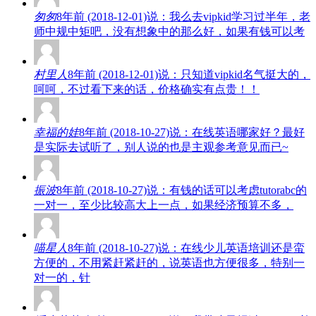
匆匆
8年前 (2018-12-01)说：我么去vipkid学习过半年，老
师中规中矩吧，没有想象中的那么好，如果有钱可以考
村里人
8年前 (2018-12-01)说：只知道vipkid名气挺大的，
呵呵，不过看下来的话，价格确实有点贵！！
幸福的娃
8年前 (2018-10-27)说：在线英语哪家好？最好
是实际去试听了，别人说的也是主观参考意见而已~
振波
8年前 (2018-10-27)说：有钱的话可以考虑tutorabc的
一对一，至少比较高大上一点，如果经济预算不多，
喵星人
8年前 (2018-10-27)说：在线少儿英语培训还是蛮
方便的，不用紧赶紧赶的，说英语也方便很多，特别一
对一的，针