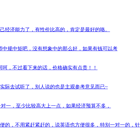
西，看自己经济能力了，有性价比高的，肯定是最好的咯。
习过半年，老师中规中矩吧，没有想象中的那么好，如果有钱可以考
气挺大的，呵呵，不过看下来的话，价格确实有点贵！！
？最好是实际去试听了，别人说的也是主观参考意见而已~
orabc的一对一，至少比较高大上一点，如果经济预算不多，
训还是蛮方便的，不用紧赶紧赶的，说英语也方便很多，特别一对一的，针