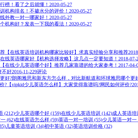
行榜！看了之后就懂！
2020-05-27
训机构排名！不掺水分的评价！
2020-05-27
线外教一对一哪家好！
2020-05-27
个机构好？发表一下我的看法！
2020-05-27
【在线英语培训机构哪家比较好】求真实经验分享和推荐
2018
在线英语哪家好【机构选择攻略】这几点一定要知道！
2018-07-
【在线少儿英语哪个好】推荐几家靠谱的给大家参考！
2017-04-
，好不好
2016-11-22
9评论
朗阁雅思和新东方怎么样，对比新航道和环球雅思哪个更好
【vipkid少儿英语怎么样】大家觉得靠谱吗?网民如何评价?
20
(212)
少儿英语哪个好 (159)
在线少儿英语培训 (142)
成人英语培训 
 (62)
在线英语怎么样 (59)
英语一对一培训 (55)
少儿英语一对一 (
5)
儿童英语培训 (34)
初中英语 (32)
英语培训价格 (32)