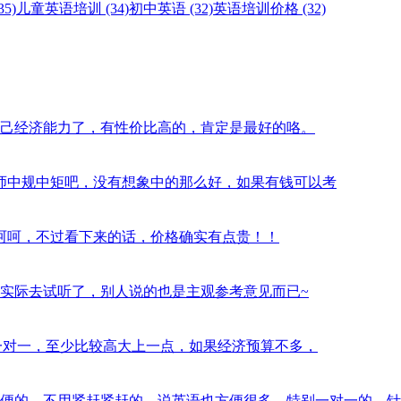
5)
儿童英语培训 (34)
初中英语 (32)
英语培训价格 (32)
西，看自己经济能力了，有性价比高的，肯定是最好的咯。
习过半年，老师中规中矩吧，没有想象中的那么好，如果有钱可以考
气挺大的，呵呵，不过看下来的话，价格确实有点贵！！
？最好是实际去试听了，别人说的也是主观参考意见而已~
orabc的一对一，至少比较高大上一点，如果经济预算不多，
训还是蛮方便的，不用紧赶紧赶的，说英语也方便很多，特别一对一的，针