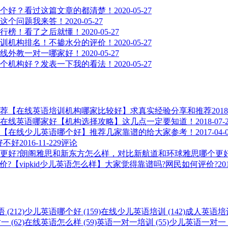
个好？看过这篇文章的都清楚！
2020-05-27
这个问题我来答！
2020-05-27
行榜！看了之后就懂！
2020-05-27
训机构排名！不掺水分的评价！
2020-05-27
线外教一对一哪家好！
2020-05-27
个机构好？发表一下我的看法！
2020-05-27
【在线英语培训机构哪家比较好】求真实经验分享和推荐
2018
在线英语哪家好【机构选择攻略】这几点一定要知道！
2018-07-
【在线少儿英语哪个好】推荐几家靠谱的给大家参考！
2017-04-
，好不好
2016-11-22
9评论
朗阁雅思和新东方怎么样，对比新航道和环球雅思哪个更好
【vipkid少儿英语怎么样】大家觉得靠谱吗?网民如何评价?
20
(212)
少儿英语哪个好 (159)
在线少儿英语培训 (142)
成人英语培训 
 (62)
在线英语怎么样 (59)
英语一对一培训 (55)
少儿英语一对一 (