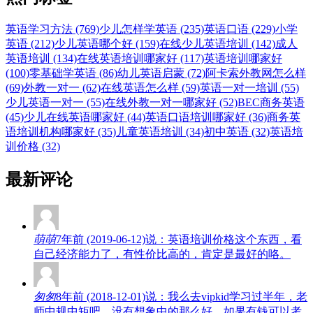
英语学习方法 (769)
少儿怎样学英语 (235)
英语口语 (229)
小学
英语 (212)
少儿英语哪个好 (159)
在线少儿英语培训 (142)
成人
英语培训 (134)
在线英语培训哪家好 (117)
英语培训哪家好
(100)
零基础学英语 (86)
幼儿英语启蒙 (72)
阿卡索外教网怎么样
(69)
外教一对一 (62)
在线英语怎么样 (59)
英语一对一培训 (55)
少儿英语一对一 (55)
在线外教一对一哪家好 (52)
BEC商务英语
(45)
少儿在线英语哪家好 (44)
英语口语培训哪家好 (36)
商务英
语培训机构哪家好 (35)
儿童英语培训 (34)
初中英语 (32)
英语培
训价格 (32)
最新评论
萌萌
7年前 (2019-06-12)说：英语培训价格这个东西，看
自己经济能力了，有性价比高的，肯定是最好的咯。
匆匆
8年前 (2018-12-01)说：我么去vipkid学习过半年，老
师中规中矩吧，没有想象中的那么好，如果有钱可以考