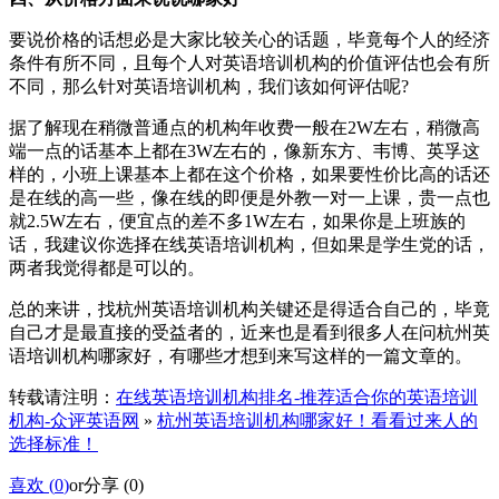
要说价格的话想必是大家比较关心的话题，毕竟每个人的经济
条件有所不同，且每个人对英语培训机构的价值评估也会有所
不同，那么针对英语培训机构，我们该如何评估呢?
据了解现在稍微普通点的机构年收费一般在2W左右，稍微高
端一点的话基本上都在3W左右的，像新东方、韦博、英孚这
样的，小班上课基本上都在这个价格，如果要性价比高的话还
是在线的高一些，像在线的即便是外教一对一上课，贵一点也
就2.5W左右，便宜点的差不多1W左右，如果你是上班族的
话，我建议你选择在线英语培训机构，但如果是学生党的话，
两者我觉得都是可以的。
总的来讲，找杭州英语培训机构关键还是得适合自己的，毕竟
自己才是最直接的受益者的，近来也是看到很多人在问杭州英
语培训机构哪家好，有哪些才想到来写这样的一篇文章的。
转载请注明：
在线英语培训机构排名-推荐适合你的英语培训
机构-众评英语网
»
杭州英语培训机构哪家好！看看过来人的
选择标准！
喜欢 (
0
)
or
分享 (
0
)