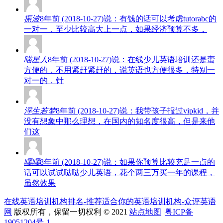
振波
8年前 (2018-10-27)说：有钱的话可以考虑tutorabc的
一对一，至少比较高大上一点，如果经济预算不多，
喵星人
8年前 (2018-10-27)说：在线少儿英语培训还是蛮
方便的，不用紧赶紧赶的，说英语也方便很多，特别一
对一的，针
浮生若梦
8年前 (2018-10-27)说：我带孩子报过vipkid，并
没有想象中那么理想，在国内的知名度很高，但是来他
们这
嘿嘿
8年前 (2018-10-27)说：如果你预算比较充足一点的
话可以试试哒哒少儿英语，花个两三万买一年的课程，
虽然效果
在线英语培训机构排名-推荐适合你的英语培训机构-众评英语
网
版权所有，保留一切权利 © 2021
站点地图
|
粤ICP备
19051204号-1