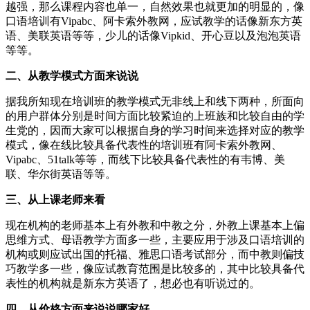
越强，那么课程内容也单一，自然效果也就更加的明显的，像
口语培训有Vipabc、阿卡索外教网，应试教学的话像新东方英
语、美联英语等等，少儿的话像Vipkid、开心豆以及泡泡英语
等等。
二、从教学模式方面来说说
据我所知现在培训班的教学模式无非线上和线下两种，所面向
的用户群体分别是时间方面比较紧迫的上班族和比较自由的学
生党的，因而大家可以根据自身的学习时间来选择对应的教学
模式，像在线比较具备代表性的培训班有阿卡索外教网、
Vipabc、51talk等等，而线下比较具备代表性的有韦博、美
联、华尔街英语等等。
三、从上课老师来看
现在机构的老师基本上有外教和中教之分，外教上课基本上偏
思维方式、母语教学方面多一些，主要应用于涉及口语培训的
机构或则应试出国的托福、雅思口语考试部分，而中教则偏技
巧教学多一些，像应试教育范围是比较多的，其中比较具备代
表性的机构就是新东方英语了，想必也有听说过的。
四、从价格方面来说说哪家好