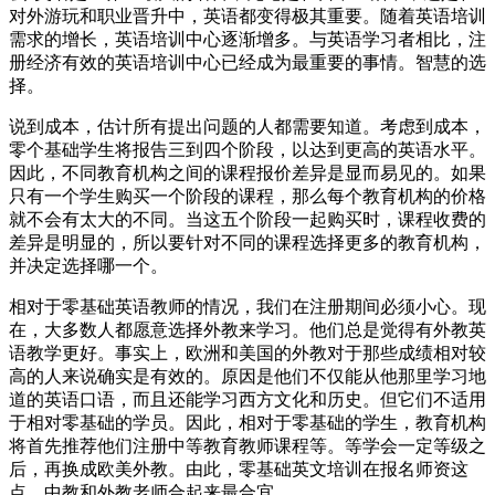
对外游玩和职业晋升中，英语都变得极其重要。随着英语培训
需求的增长，英语培训中心逐渐增多。与英语学习者相比，注
册经济有效的英语培训中心已经成为最重要的事情。智慧的选
择。
说到成本，估计所有提出问题的人都需要知道。考虑到成本，
零个基础学生将报告三到四个阶段，以达到更高的英语水平。
因此，不同教育机构之间的课程报价差异是显而易见的。如果
只有一个学生购买一个阶段的课程，那么每个教育机构的价格
就不会有太大的不同。当这五个阶段一起购买时，课程收费的
差异是明显的，所以要针对不同的课程选择更多的教育机构，
并决定选择哪一个。
相对于零基础英语教师的情况，我们在注册期间必须小心。现
在，大多数人都愿意选择外教来学习。他们总是觉得有外教英
语教学更好。事实上，欧洲和美国的外教对于那些成绩相对较
高的人来说确实是有效的。原因是他们不仅能从他那里学习地
道的英语口语，而且还能学习西方文化和历史。但它们不适用
于相对零基础的学员。因此，相对于零基础的学生，教育机构
将首先推荐他们注册中等教育教师课程等。等学会一定等级之
后，再换成欧美外教。由此，零基础英文培训在报名师资这
点，中教和外教老师合起来最合宜。