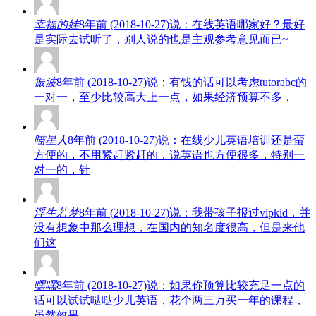
幸福的娃
8年前 (2018-10-27)说：在线英语哪家好？最好
是实际去试听了，别人说的也是主观参考意见而已~
振波
8年前 (2018-10-27)说：有钱的话可以考虑tutorabc的
一对一，至少比较高大上一点，如果经济预算不多，
喵星人
8年前 (2018-10-27)说：在线少儿英语培训还是蛮
方便的，不用紧赶紧赶的，说英语也方便很多，特别一
对一的，针
浮生若梦
8年前 (2018-10-27)说：我带孩子报过vipkid，并
没有想象中那么理想，在国内的知名度很高，但是来他
们这
嘿嘿
8年前 (2018-10-27)说：如果你预算比较充足一点的
话可以试试哒哒少儿英语，花个两三万买一年的课程，
虽然效果