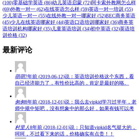
(100)
零基础学英语 (86)
幼儿英语启蒙 (72)
阿卡索外教网怎么样
(69)
外教一对一 (62)
在线英语怎么样 (59)
英语一对一培训 (55)
少儿英语一对一 (55)
在线外教一对一哪家好 (52)
BEC商务英语
(45)
少儿在线英语哪家好 (44)
英语口语培训哪家好 (36)
商务英
语培训机构哪家好 (35)
儿童英语培训 (34)
初中英语 (32)
英语培
训价格 (32)
最新评论
萌萌
7年前 (2019-06-12)说：英语培训价格这个东西，看
自己经济能力了，有性价比高的，肯定是最好的咯。
匆匆
8年前 (2018-12-01)说：我么去vipkid学习过半年，老
师中规中矩吧，没有想象中的那么好，如果有钱可以考
村里人
8年前 (2018-12-01)说：只知道vipkid名气挺大的，
呵呵，不过看下来的话，价格确实有点贵！！