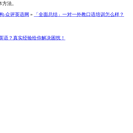
本方法。
构-众评英语网
»
「全面总结」一对一外教口语培训怎么样？
英语？真实经验给你解决困扰！