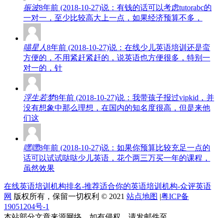
振波
8年前 (2018-10-27)说：有钱的话可以考虑tutorabc的
一对一，至少比较高大上一点，如果经济预算不多，
喵星人
8年前 (2018-10-27)说：在线少儿英语培训还是蛮
方便的，不用紧赶紧赶的，说英语也方便很多，特别一
对一的，针
浮生若梦
8年前 (2018-10-27)说：我带孩子报过vipkid，并
没有想象中那么理想，在国内的知名度很高，但是来他
们这
嘿嘿
8年前 (2018-10-27)说：如果你预算比较充足一点的
话可以试试哒哒少儿英语，花个两三万买一年的课程，
虽然效果
在线英语培训机构排名-推荐适合你的英语培训机构-众评英语
网
版权所有，保留一切权利 © 2021
站点地图
|
粤ICP备
19051204号-1
本站部分文章来源网络，如有侵权，请发邮件至