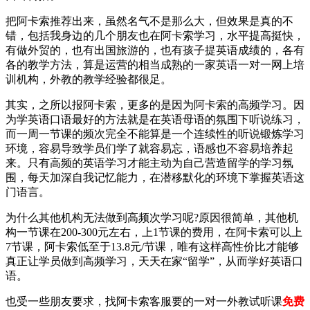
把阿卡索推荐出来，虽然名气不是那么大，但效果是真的不
错，包括我身边的几个朋友也在阿卡索学习，水平提高挺快，
有做外贸的，也有出国旅游的，也有孩子提英语成绩的，各有
各的教学方法，算是运营的相当成熟的一家英语一对一网上培
训机构，外教的教学经验都很足。
其实，之所以报阿卡索，更多的是因为阿卡索的高频学习。因
为学英语口语最好的方法就是在英语母语的氛围下听说练习，
而一周一节课的频次完全不能算是一个连续性的听说锻炼学习
环境，容易导致学员们学了就容易忘，语感也不容易培养起
来。只有高频的英语学习才能主动为自己营造留学的学习氛
围，每天加深自我记忆能力，在潜移默化的环境下掌握英语这
门语言。
为什么其他机构无法做到高频次学习呢?原因很简单，其他机
构一节课在200-300元左右，上1节课的费用，在阿卡索可以上
7节课，阿卡索低至于13.8元/节课，唯有这样高性价比才能够
真正让学员做到高频学习，天天在家“留学”，从而学好英语口
语。
也受一些朋友要求，找阿卡索客服要的一对一外教试听课
免费