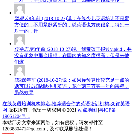
一对一，至少比较高大上一点，如果经济预算不多，
喵星人
8年前 (2018-10-27)说：在线少儿英语培训还是蛮
方便的，不用紧赶紧赶的，说英语也方便很多，特别一
对一的，针
浮生若梦
8年前 (2018-10-27)说：我带孩子报过vipkid，并
没有想象中那么理想，在国内的知名度很高，但是来他
们这
嘿嘿
8年前 (2018-10-27)说：如果你预算比较充足一点的
话可以试试哒哒少儿英语，花个两三万买一年的课程，
虽然效果
在线英语培训机构排名-推荐适合你的英语培训机构-众评英语
网
版权所有，保留一切权利 © 2021
站点地图
|
粤ICP备
19051204号-1
本站部分文章来源网络，如有侵权，请发邮件至
1203880471@qq.com，及时联系删除处理！