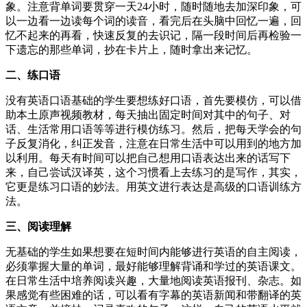
象。注意背单词要贯穿一天24小时，随时随地去加深印象，可
以一边看一边读每个词的读音，看完后在头脑中回忆一遍，回
忆不起来的再看，快速反复的去识记，隔一段时间后再检验一
下遗忘的那些单词，抄在卡片上，随时拿出来记忆。
二、练口语
没有英语口语基础的学生要想练好口语，首先要模仿，可以借
助本土原声视频教材，每天抽出固定时间对其中的句子、对
话、生活常用口语等等进行模仿练习。然后，把每天学会的句
子反复消化，纠正发音，注意在日常生活中可以用到的地方加
以利用。每天有时间可以把自己想用口语表达出来的话写下
来，自己尝试汉译英，这个习惯看上去练习的是写作，其实，
它更是练习口语的妙法。用英文进行表达是高级的口语训练方
法。
三、阅读理解
无基础的学生如果想要在短时间内能够进行英语的自主阅读，
必须掌握大量的单词，最好能够理解背诵和学过的英语课文。
在日常生活中培养阅读兴趣，大量地阅读英语报刊、杂志。如
果感觉有些困难的话，可以看有字幕的英语新闻和带翻译的英