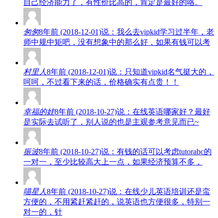
自己经济能力了，有性价比高的，肯定是最好的咯。
匆匆
8年前 (2018-12-01)说：我么去vipkid学习过半年，老
师中规中矩吧，没有想象中的那么好，如果有钱可以考
村里人
8年前 (2018-12-01)说：只知道vipkid名气挺大的，
呵呵，不过看下来的话，价格确实有点贵！！
幸福的娃
8年前 (2018-10-27)说：在线英语哪家好？最好
是实际去试听了，别人说的也是主观参考意见而已~
振波
8年前 (2018-10-27)说：有钱的话可以考虑tutorabc的
一对一，至少比较高大上一点，如果经济预算不多，
喵星人
8年前 (2018-10-27)说：在线少儿英语培训还是蛮
方便的，不用紧赶紧赶的，说英语也方便很多，特别一
对一的，针