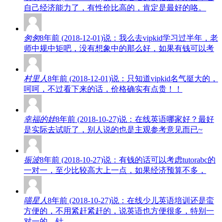
自己经济能力了，有性价比高的，肯定是最好的咯。
匆匆
8年前 (2018-12-01)说：我么去vipkid学习过半年，老
师中规中矩吧，没有想象中的那么好，如果有钱可以考
村里人
8年前 (2018-12-01)说：只知道vipkid名气挺大的，
呵呵，不过看下来的话，价格确实有点贵！！
幸福的娃
8年前 (2018-10-27)说：在线英语哪家好？最好
是实际去试听了，别人说的也是主观参考意见而已~
振波
8年前 (2018-10-27)说：有钱的话可以考虑tutorabc的
一对一，至少比较高大上一点，如果经济预算不多，
喵星人
8年前 (2018-10-27)说：在线少儿英语培训还是蛮
方便的，不用紧赶紧赶的，说英语也方便很多，特别一
对一的，针