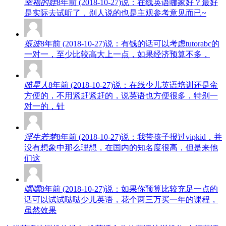
幸福的娃
8年前 (2018-10-27)说：在线英语哪家好？最好
是实际去试听了，别人说的也是主观参考意见而已~
振波
8年前 (2018-10-27)说：有钱的话可以考虑tutorabc的
一对一，至少比较高大上一点，如果经济预算不多，
喵星人
8年前 (2018-10-27)说：在线少儿英语培训还是蛮
方便的，不用紧赶紧赶的，说英语也方便很多，特别一
对一的，针
浮生若梦
8年前 (2018-10-27)说：我带孩子报过vipkid，并
没有想象中那么理想，在国内的知名度很高，但是来他
们这
嘿嘿
8年前 (2018-10-27)说：如果你预算比较充足一点的
话可以试试哒哒少儿英语，花个两三万买一年的课程，
虽然效果