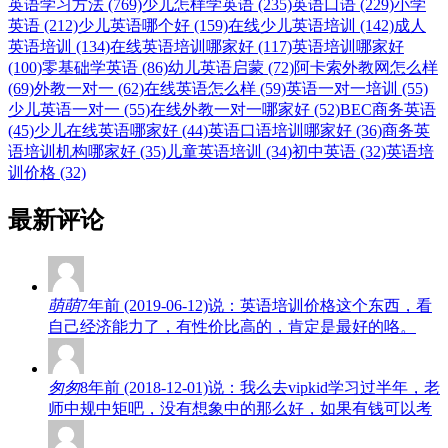
英语学习方法 (769)
少儿怎样学英语 (235)
英语口语 (229)
小学
英语 (212)
少儿英语哪个好 (159)
在线少儿英语培训 (142)
成人
英语培训 (134)
在线英语培训哪家好 (117)
英语培训哪家好
(100)
零基础学英语 (86)
幼儿英语启蒙 (72)
阿卡索外教网怎么样
(69)
外教一对一 (62)
在线英语怎么样 (59)
英语一对一培训 (55)
少儿英语一对一 (55)
在线外教一对一哪家好 (52)
BEC商务英语
(45)
少儿在线英语哪家好 (44)
英语口语培训哪家好 (36)
商务英
语培训机构哪家好 (35)
儿童英语培训 (34)
初中英语 (32)
英语培
训价格 (32)
最新评论
萌萌
7年前 (2019-06-12)说：英语培训价格这个东西，看
自己经济能力了，有性价比高的，肯定是最好的咯。
匆匆
8年前 (2018-12-01)说：我么去vipkid学习过半年，老
师中规中矩吧，没有想象中的那么好，如果有钱可以考