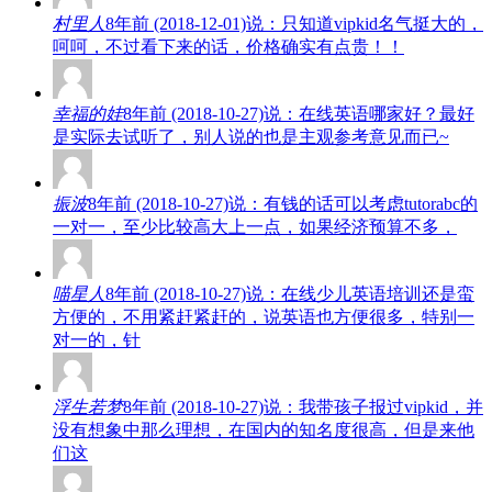
村里人
8年前 (2018-12-01)说：只知道vipkid名气挺大的，
呵呵，不过看下来的话，价格确实有点贵！！
幸福的娃
8年前 (2018-10-27)说：在线英语哪家好？最好
是实际去试听了，别人说的也是主观参考意见而已~
振波
8年前 (2018-10-27)说：有钱的话可以考虑tutorabc的
一对一，至少比较高大上一点，如果经济预算不多，
喵星人
8年前 (2018-10-27)说：在线少儿英语培训还是蛮
方便的，不用紧赶紧赶的，说英语也方便很多，特别一
对一的，针
浮生若梦
8年前 (2018-10-27)说：我带孩子报过vipkid，并
没有想象中那么理想，在国内的知名度很高，但是来他
们这