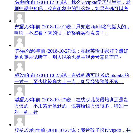
匆匆
8年前 (2018-12-01)说：我么去vipkid学习过半年，老
师中规中矩吧，没有想象中的那么好，如果有钱可以考
村里人
8年前 (2018-12-01)说：只知道vipkid名气挺大的，
呵呵，不过看下来的话，价格确实有点贵！！
幸福的娃
8年前 (2018-10-27)说：在线英语哪家好？最好
是实际去试听了，别人说的也是主观参考意见而已~
振波
8年前 (2018-10-27)说：有钱的话可以考虑tutorabc的
一对一，至少比较高大上一点，如果经济预算不多，
喵星人
8年前 (2018-10-27)说：在线少儿英语培训还是蛮
方便的，不用紧赶紧赶的，说英语也方便很多，特别一
对一的，针
浮生若梦
8年前 (2018-10-27)说：我带孩子报过vipkid，并