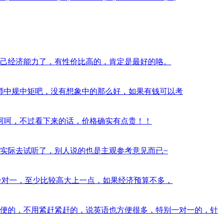
西，看自己经济能力了，有性价比高的，肯定是最好的咯。
习过半年，老师中规中矩吧，没有想象中的那么好，如果有钱可以考
气挺大的，呵呵，不过看下来的话，价格确实有点贵！！
？最好是实际去试听了，别人说的也是主观参考意见而已~
orabc的一对一，至少比较高大上一点，如果经济预算不多，
训还是蛮方便的，不用紧赶紧赶的，说英语也方便很多，特别一对一的，针