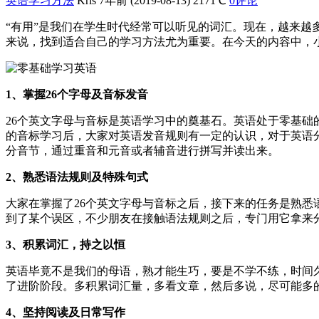
英语学习方法
Kris
7年前 (2019-08-13)
2171℃
0评论
“有用”是我们在学生时代经常可以听见的词汇。现在，越来越
来说，找到适合自己的学习方法尤为重要。在今天的内容中，
1、掌握26个字母及音标发音
26个英文字母与音标是英语学习中的奠基石。英语处于零基础
的音标学习后，大家对英语发音规则有一定的认识，对于英语
分音节，通过重音和元音或者辅音进行拼写并读出来。
2、熟悉语法规则及特殊句式
大家在掌握了26个英文字母与音标之后，接下来的任务是熟
到了某个误区，不少朋友在接触语法规则之后，专门用它拿来
3、积累词汇，持之以恒
英语毕竟不是我们的母语，熟才能生巧，要是不学不练，时间
了进阶阶段。多积累词汇量，多看文章，然后多说，尽可能多
4、坚持阅读及日常写作