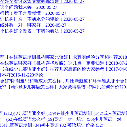
个好？看过这篇文章的都清楚！
2020-05-27
这个问题我来答！
2020-05-27
行榜！看了之后就懂！
2020-05-27
训机构排名！不掺水分的评价！
2020-05-27
线外教一对一哪家好！
2020-05-27
个机构好？发表一下我的看法！
2020-05-27
【在线英语培训机构哪家比较好】求真实经验分享和推荐
2018
在线英语哪家好【机构选择攻略】这几点一定要知道！
2018-07-
【在线少儿英语哪个好】推荐几家靠谱的给大家参考！
2017-04-
，好不好
2016-11-22
9评论
朗阁雅思和新东方怎么样，对比新航道和环球雅思哪个更好
【vipkid少儿英语怎么样】大家觉得靠谱吗?网民如何评价?
20
(212)
少儿英语哪个好 (159)
在线少儿英语培训 (142)
成人英语培训 
 (62)
在线英语怎么样 (59)
英语一对一培训 (55)
少儿英语一对一 (
5)
儿童英语培训 (34)
初中英语 (32)
英语培训价格 (32)