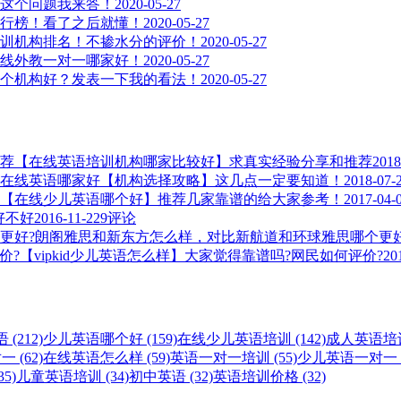
这个问题我来答！
2020-05-27
行榜！看了之后就懂！
2020-05-27
训机构排名！不掺水分的评价！
2020-05-27
线外教一对一哪家好！
2020-05-27
个机构好？发表一下我的看法！
2020-05-27
【在线英语培训机构哪家比较好】求真实经验分享和推荐
2018
在线英语哪家好【机构选择攻略】这几点一定要知道！
2018-07-
【在线少儿英语哪个好】推荐几家靠谱的给大家参考！
2017-04-
，好不好
2016-11-22
9评论
朗阁雅思和新东方怎么样，对比新航道和环球雅思哪个更好
【vipkid少儿英语怎么样】大家觉得靠谱吗?网民如何评价?
20
(212)
少儿英语哪个好 (159)
在线少儿英语培训 (142)
成人英语培训 
 (62)
在线英语怎么样 (59)
英语一对一培训 (55)
少儿英语一对一 (
5)
儿童英语培训 (34)
初中英语 (32)
英语培训价格 (32)