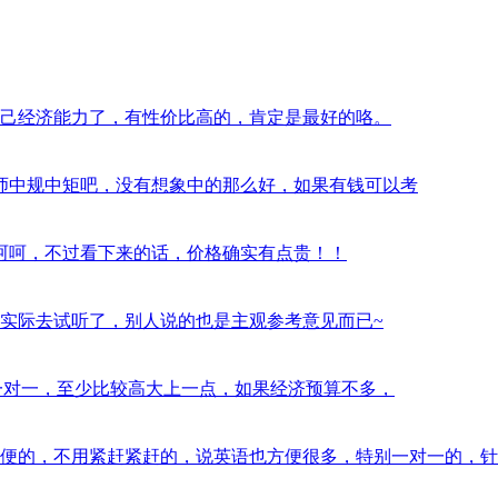
西，看自己经济能力了，有性价比高的，肯定是最好的咯。
习过半年，老师中规中矩吧，没有想象中的那么好，如果有钱可以考
气挺大的，呵呵，不过看下来的话，价格确实有点贵！！
？最好是实际去试听了，别人说的也是主观参考意见而已~
orabc的一对一，至少比较高大上一点，如果经济预算不多，
训还是蛮方便的，不用紧赶紧赶的，说英语也方便很多，特别一对一的，针