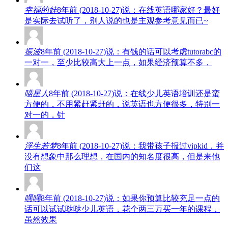
幸福的娃
8年前 (2018-10-27)说：在线英语哪家好？最好
是实际去试听了，别人说的也是主观参考意见而已~
振波
8年前 (2018-10-27)说：有钱的话可以考虑tutorabc的
一对一，至少比较高大上一点，如果经济预算不多，
喵星人
8年前 (2018-10-27)说：在线少儿英语培训还是蛮
方便的，不用紧赶紧赶的，说英语也方便很多，特别一
对一的，针
浮生若梦
8年前 (2018-10-27)说：我带孩子报过vipkid，并
没有想象中那么理想，在国内的知名度很高，但是来他
们这
嘿嘿
8年前 (2018-10-27)说：如果你预算比较充足一点的
话可以试试哒哒少儿英语，花个两三万买一年的课程，
虽然效果