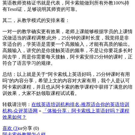
英语教师资格证书就是代表，阿卡索能做到所有外教100%持
有Tesol证，足够说明其师资的可靠。
其二，从教学模式的安排来看：
一对一的教学确实更有效果，老师上课能够根据学员的上课情
况做适当的课程调整;此外，25分钟的课时长度，我觉得是非
常适合的，学英语是需要一个高频输入，才能有高质的输出。
高频输入，讲究的是你接触英语的频率，不是让你要花多长时
间去学，而是你需要每天接触，阿卡索安排25分钟的课时，正
符合了语言学习的规律。
总结：以上就是关于“阿卡索线上英语好吗，25分钟课时有用
吗”的内容分享，希望上文的内容对大家有用，我个人是认可
阿卡索的课程，并且也从阿卡索的教学课程中获得了满意的培
训效果，大家不妨领取课程试试看。
转载请注明：
在线英语培训机构排名-推荐适合你的英语培训
机构-众评英语网
»
「体验分享」阿卡索线上英语好吗？课程
效果如何？
喜欢 (
3
)
or
分享 (
0
)
阿卡索外教网怎么样