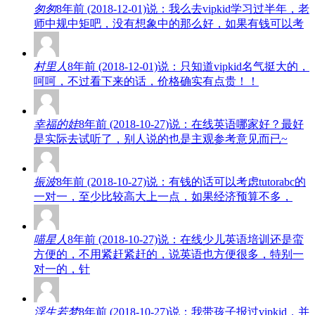
匆匆
8年前 (2018-12-01)说：我么去vipkid学习过半年，老
师中规中矩吧，没有想象中的那么好，如果有钱可以考
村里人
8年前 (2018-12-01)说：只知道vipkid名气挺大的，
呵呵，不过看下来的话，价格确实有点贵！！
幸福的娃
8年前 (2018-10-27)说：在线英语哪家好？最好
是实际去试听了，别人说的也是主观参考意见而已~
振波
8年前 (2018-10-27)说：有钱的话可以考虑tutorabc的
一对一，至少比较高大上一点，如果经济预算不多，
喵星人
8年前 (2018-10-27)说：在线少儿英语培训还是蛮
方便的，不用紧赶紧赶的，说英语也方便很多，特别一
对一的，针
浮生若梦
8年前 (2018-10-27)说：我带孩子报过vipkid，并