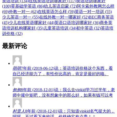
英语培训 (134)
在线英语培训哪家好 (117)
英语培训哪家好
(100)
零基础学英语 (86)
幼儿英语启蒙 (72)
阿卡索外教网怎么样
(69)
外教一对一 (62)
在线英语怎么样 (59)
英语一对一培训 (55)
少儿英语一对一 (55)
在线外教一对一哪家好 (52)
BEC商务英语
(45)
少儿在线英语哪家好 (44)
英语口语培训哪家好 (36)
商务英
语培训机构哪家好 (35)
儿童英语培训 (34)
初中英语 (32)
英语培
训价格 (32)
最新评论
萌萌
7年前 (2019-06-12)说：英语培训价格这个东西，看
自己经济能力了，有性价比高的，肯定是最好的咯。
匆匆
8年前 (2018-12-01)说：我么去vipkid学习过半年，老
师中规中矩吧，没有想象中的那么好，如果有钱可以考
村里人
8年前 (2018-12-01)说：只知道vipkid名气挺大的，
呵呵，不过看下来的话，价格确实有点贵！！