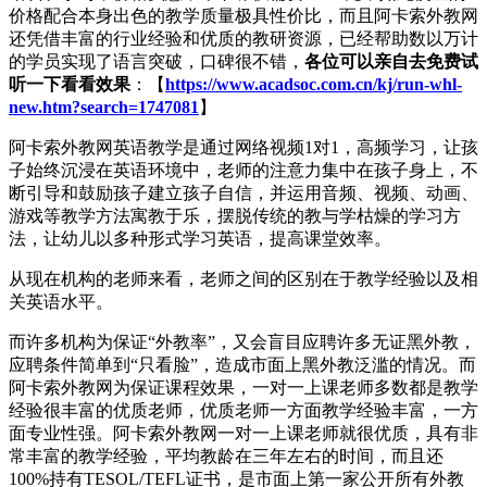
价格配合本身出色的教学质量极具性价比，而且阿卡索外教网
还凭借丰富的行业经验和优质的教研资源，已经帮助数以万计
的学员实现了语言突破，口碑很不错，
各位可以亲自去免费试
听一下看看效果
：【
https://www.acadsoc.com.cn/kj/run-whl-
new.htm?search=1747081
】
阿卡索外教网英语教学是通过网络视频1对1，高频学习，让孩
子始终沉浸在英语环境中，老师的注意力集中在孩子身上，不
断引导和鼓励孩子建立孩子自信，并运用音频、视频、动画、
游戏等教学方法寓教于乐，摆脱传统的教与学枯燥的学习方
法，让幼儿以多种形式学习英语，提高课堂效率。
从现在机构的老师来看，老师之间的区别在于教学经验以及相
关英语水平。
而许多机构为保证“外教率”，又会盲目应聘许多无证黑外教，
应聘条件简单到“只看脸”，造成市面上黑外教泛滥的情况。而
阿卡索外教网为保证课程效果，一对一上课老师多数都是教学
经验很丰富的优质老师，优质老师一方面教学经验丰富，一方
面专业性强。阿卡索外教网一对一上课老师就很优质，具有非
常丰富的教学经验，平均教龄在三年左右的时间，而且还
100%持有TESOL/TEFL证书，是市面上第一家公开所有外教