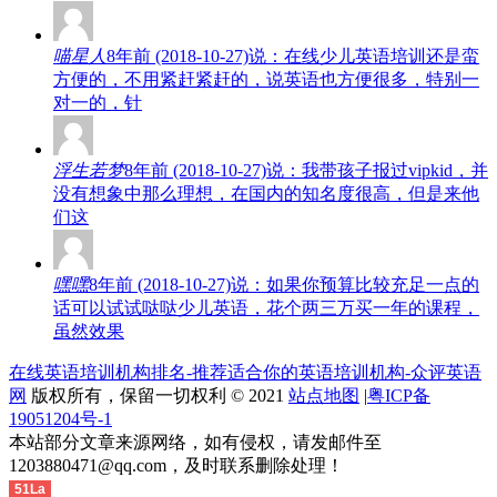
喵星人
8年前 (2018-10-27)说：在线少儿英语培训还是蛮
方便的，不用紧赶紧赶的，说英语也方便很多，特别一
对一的，针
浮生若梦
8年前 (2018-10-27)说：我带孩子报过vipkid，并
没有想象中那么理想，在国内的知名度很高，但是来他
们这
嘿嘿
8年前 (2018-10-27)说：如果你预算比较充足一点的
话可以试试哒哒少儿英语，花个两三万买一年的课程，
虽然效果
在线英语培训机构排名-推荐适合你的英语培训机构-众评英语
网
版权所有，保留一切权利 © 2021
站点地图
|
粤ICP备
19051204号-1
本站部分文章来源网络，如有侵权，请发邮件至
1203880471@qq.com，及时联系删除处理！
51La