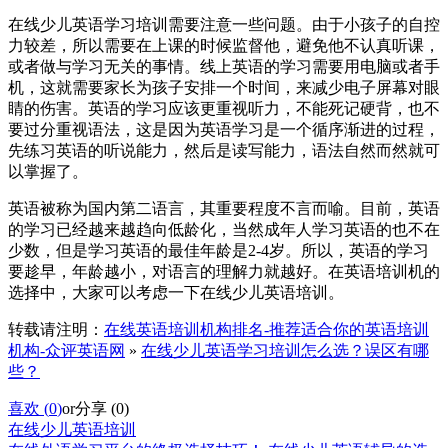
在线少儿英语学习培训需要注意一些问题。由于小孩子的自控
力较差，所以需要在上课的时候监督他，避免他不认真听课，
或者做与学习无关的事情。线上英语的学习需要用电脑或者手
机，这就需要家长为孩子安排一个时间，来减少电子屏幕对眼
睛的伤害。英语的学习应该更重视听力，不能死记硬背，也不
要过分重视语法，这是因为英语学习是一个循序渐进的过程，
先练习英语的听说能力，然后是读写能力，语法自然而然就可
以掌握了。
英语被称为国内第二语言，其重要程度不言而喻。目前，英语
的学习已经越来越趋向低龄化，当然成年人学习英语的也不在
少数，但是学习英语的最佳年龄是2-4岁。所以，英语的学习
要趁早，年龄越小，对语言的理解力就越好。在英语培训机的
选择中，大家可以考虑一下在线少儿英语培训。
转载请注明：
在线英语培训机构排名-推荐适合你的英语培训
机构-众评英语网
»
在线少儿英语学习培训怎么选？误区有哪
些？
喜欢 (
0
)
or
分享 (
0
)
在线少儿英语培训