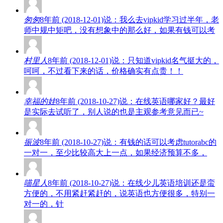
匆匆
8年前 (2018-12-01)说：我么去vipkid学习过半年，老
师中规中矩吧，没有想象中的那么好，如果有钱可以考
村里人
8年前 (2018-12-01)说：只知道vipkid名气挺大的，
呵呵，不过看下来的话，价格确实有点贵！！
幸福的娃
8年前 (2018-10-27)说：在线英语哪家好？最好
是实际去试听了，别人说的也是主观参考意见而已~
振波
8年前 (2018-10-27)说：有钱的话可以考虑tutorabc的
一对一，至少比较高大上一点，如果经济预算不多，
喵星人
8年前 (2018-10-27)说：在线少儿英语培训还是蛮
方便的，不用紧赶紧赶的，说英语也方便很多，特别一
对一的，针