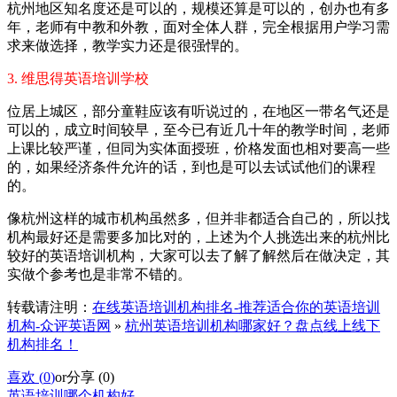
杭州地区知名度还是可以的，规模还算是可以的，创办也有多
年，老师有中教和外教，面对全体人群，完全根据用户学习需
求来做选择，教学实力还是很强悍的。
3. 维思得英语培训学校
位居上城区，部分童鞋应该有听说过的，在地区一带名气还是
可以的，成立时间较早，至今已有近几十年的教学时间，老师
上课比较严谨，但同为实体面授班，价格发面也相对要高一些
的，如果经济条件允许的话，到也是可以去试试他们的课程
的。
像杭州这样的城市机构虽然多，但并非都适合自己的，所以找
机构最好还是需要多加比对的，上述为个人挑选出来的杭州比
较好的英语培训机构，大家可以去了解了解然后在做决定，其
实做个参考也是非常不错的。
转载请注明：
在线英语培训机构排名-推荐适合你的英语培训
机构-众评英语网
»
杭州英语培训机构哪家好？盘点线上线下
机构排名！
喜欢 (
0
)
or
分享 (
0
)
英语培训哪个机构好