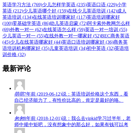
英语学习方法 (769)
少儿怎样学英语 (235)
英语口语 (229)
小学
英语 (212)
少儿英语哪个好 (159)
在线少儿英语培训 (142)
成人
英语培训 (134)
在线英语培训哪家好 (117)
英语培训哪家好
(100)
零基础学英语 (86)
幼儿英语启蒙 (72)
阿卡索外教网怎么样
(69)
外教一对一 (62)
在线英语怎么样 (59)
英语一对一培训 (55)
少儿英语一对一 (55)
在线外教一对一哪家好 (52)
BEC商务英语
(45)
少儿在线英语哪家好 (44)
英语口语培训哪家好 (36)
商务英
语培训机构哪家好 (35)
儿童英语培训 (34)
初中英语 (32)
英语培
训价格 (32)
最新评论
萌萌
7年前 (2019-06-12)说：英语培训价格这个东西，看
自己经济能力了，有性价比高的，肯定是最好的咯。
匆匆
8年前 (2018-12-01)说：我么去vipkid学习过半年，老
师中规中矩吧，没有想象中的那么好，如果有钱可以考