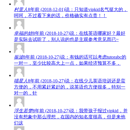
村里人
8年前 (2018-12-01)说：只知道vipkid名气挺大的，
呵呵，不过看下来的话，价格确实有点贵！！
幸福的娃
8年前 (2018-10-27)说：在线英语哪家好？最好
是实际去试听了，别人说的也是主观参考意见而已~
振波
8年前 (2018-10-27)说：有钱的话可以考虑tutorabc的
一对一，至少比较高大上一点，如果经济预算不多，
喵星人
8年前 (2018-10-27)说：在线少儿英语培训还是蛮
方便的，不用紧赶紧赶的，说英语也方便很多，特别一
对一的，针
浮生若梦
8年前 (2018-10-27)说：我带孩子报过vipkid，并
没有想象中那么理想，在国内的知名度很高，但是来他
们这