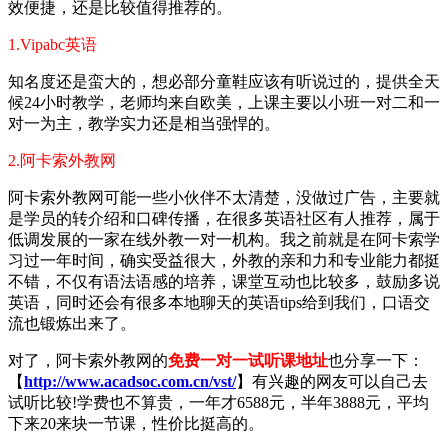
效便捷，还是比较值得推荐的。
1.Vipabc英语
知名度还是蛮大的，想必部分童鞋应该有听说过的，提供全天
候24小时教学，老师均来自欧美，上课主要以小班一对二和一
对一为主，教学实力还是相当强悍的。
2.阿卡索外教网
阿卡索外教网可能一些小伙伴不太清楚，没做过广告，主要就
是学员的转介绍和口碑传播，在很多英语社区有人推荐，属于
低调发展的一家在线外教一对一机构。我之前就是在阿卡索学
习过一年时间，确实受益很大，外教的亲和力和专业能力都挺
不错，不仅有语法语感的培养，课堂互动也比较多，鼓励多说
英语，同时还会有很多本地聊天的英语tips给到我们，口语交
流也锻炼出来了。
对了，阿卡索外教网的
免费一对一试听课地址
也分享一下：
【
http://www.acadsoc.com.cn/vst/
】有兴趣的网友可以自己去
试听比较!学费也不算贵，一年才6588元，半年3888元，平均
下来20来块一节课，性价比挺高的。