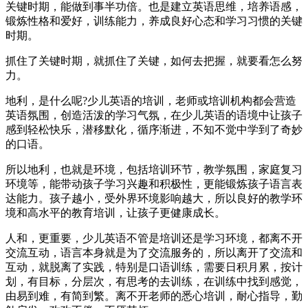
关键时期，能做到事半功倍。也是建立英语思维，培养语感，
锻炼性格和爱好，训练能力，养成良好心态和学习习惯的关键
时期。
抓住了关键时期，就抓住了关键，如何去把握，就要看怎么努
力。
地利，是什么呢?少儿英语的培训，老师或培训机构都会营造
英语氛围，创造活泼的学习气氛，在少儿英语的语境中让孩子
感到轻松快乐，潜移默化，循序渐进，不知不觉中学到了奇妙
的口语。
所以地利，也就是环境，包括培训环节，教学氛围，家庭复习
环境等，能带动孩子学习兴趣和积极性，更能锻炼孩子语言表
达能力。孩子越小，受外界环境影响越大，所以良好的教学环
境和高水平的教育培训，让孩子更健康成长。
人和，更重要，少儿英语不管是培训还是学习环境，都离不开
交流互动，语言本身就是为了交流服务的，所以离开了交流和
互动，就脱离了实践，特别是口语训练，需要日积月累，按计
划，有目标，分层次，有思考的去训练，在训练中找到感觉，
由易到难，有简到繁。离不开老师的悉心培训，耐心指导，勤