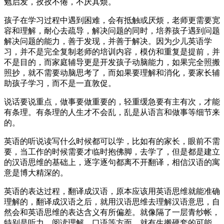
勉启发，孜孜不倦，不厌其烦。
孩子在学习过程中遇到困难，会有抵触或厌烦，老师更需要宽
容和理解，耐心去疏导，解决问题的同时，培养孩子遇到问题
解决问题的能力，善于发现，并善于解决。因为少儿英语学
习，并不是完全复制老师的培训内容，模仿和重复是提前，并
不是目的，而家庭辅导更是开发孩子动脑能力，如果完全照搬
照抄，就不需要动脑思考了，而如果要理解和消化，要家长辅
助孩子学习，而不是一直敦促。
说话要说重点，做事要做重要的，轻重缓急要有主有次，才能
有条理。有条理的人生才不会乱，乱是从语言和做事等细节来
的。
英语的听说读写什么时候都可以学，比如有的家长，眼前不需
要，当工作的时候需要才临时抱佛脚，去学了，但是都是建立
的汉语思维的基础上，逐字逐句都离不开翻译，相信汉语的寓
意是博大精深的。
英语的表达过程，翻译成汉语，原本应该用英语思维就能准确
理解的，翻译成汉语之后，就用汉语思维去理解汉语意思，自
然会和英语思维的表达含义有所偏差。就像隔了一层青纱帐，
特别是听力，阅读理解，口语等方面，就有生搬硬套的可能。