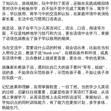
了知识点，游戏规则，玩中学到了英语，还能在实践或模拟情
景对话中去检验所学，在不知不觉中完成了寓教于乐，寓学于
乐，学以致用。将学习中的交流和认知，在家庭环境中表演给
家长看，生活中也习惯用口语表达。
就是说，孩子在学习少儿英语词汇，语法，口语，阅读等方
面，不仅是纯粹地学习技巧和方法，更在语境中去学习，掌握
了语境也就教会了孩子学以致用的规律。
当在交流中，需要说什么话的时候，就会说出来，比如在当别
人帮你之后，教孩子说“thank you”，在模拟条件和环境，或真
实语境中教，比在教材上描述更直接，更生动，学的也更快。
就像家长教孩子说，遇到比自己大的孩子要叫“哥哥，姐姐”，
说的多，不如亲自示范给孩子，示范给孩子看，不如让孩子亲
自实践一次。
记忆效果和理解，应用掌握程度，一目了然。当然学少儿英语
的过程，启蒙往往很重要，启蒙是给孩子英语打下基础，从语
感上掌握学习，从英语思维上去应对听说读写，掌握知识，在
学知识点的同时训练能力，有了能力也要按计划，多学多练，
熟能生巧。