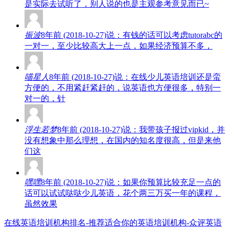
是实际去试听了，别人说的也是主观参考意见而已~
振波
8年前 (2018-10-27)说：有钱的话可以考虑tutorabc的
一对一，至少比较高大上一点，如果经济预算不多，
喵星人
8年前 (2018-10-27)说：在线少儿英语培训还是蛮
方便的，不用紧赶紧赶的，说英语也方便很多，特别一
对一的，针
浮生若梦
8年前 (2018-10-27)说：我带孩子报过vipkid，并
没有想象中那么理想，在国内的知名度很高，但是来他
们这
嘿嘿
8年前 (2018-10-27)说：如果你预算比较充足一点的
话可以试试哒哒少儿英语，花个两三万买一年的课程，
虽然效果
在线英语培训机构排名-推荐适合你的英语培训机构-众评英语