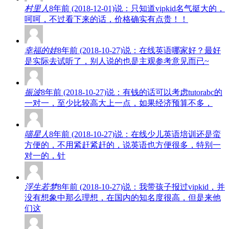
村里人
8年前 (2018-12-01)说：只知道vipkid名气挺大的，
呵呵，不过看下来的话，价格确实有点贵！！
幸福的娃
8年前 (2018-10-27)说：在线英语哪家好？最好
是实际去试听了，别人说的也是主观参考意见而已~
振波
8年前 (2018-10-27)说：有钱的话可以考虑tutorabc的
一对一，至少比较高大上一点，如果经济预算不多，
喵星人
8年前 (2018-10-27)说：在线少儿英语培训还是蛮
方便的，不用紧赶紧赶的，说英语也方便很多，特别一
对一的，针
浮生若梦
8年前 (2018-10-27)说：我带孩子报过vipkid，并
没有想象中那么理想，在国内的知名度很高，但是来他
们这