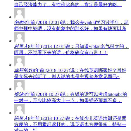
自己经济能力了，有性价比高的，肯定是最好的咯。
匆匆
8年前 (2018-12-01)说：我么去vipkid学习过半年，老
师中规中矩吧，没有想象中的那么好，如果有钱可以考
村里人
8年前 (2018-12-01)说：只知道vipkid名气挺大的，
呵呵，不过看下来的话，价格确实有点贵！！
幸福的娃
8年前 (2018-10-27)说：在线英语哪家好？最好
是实际去试听了，别人说的也是主观参考意见而已~
振波
8年前 (2018-10-27)说：有钱的话可以考虑tutorabc的
一对一，至少比较高大上一点，如果经济预算不多，
喵星人
8年前 (2018-10-27)说：在线少儿英语培训还是蛮
方便的，不用紧赶紧赶的，说英语也方便很多，特别一
对一的，针