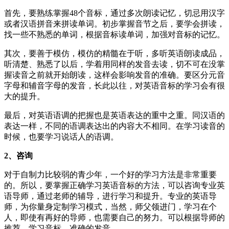
首先，要熟练掌握48个音标，通过多次朗读记忆，切忌用汉字
或者汉语拼音来拼读单词。初步掌握音节之后，要学会拼读，
找一些不熟悉的单词，根据音标读单词，加强对音标的记忆。
其次，要善于模仿，模仿的精髓在于听，多听英语朗读成品，
听清楚、熟悉了以后，学着用同样的发音去读，切不可在没掌
握读音之前就开始朗读，这样会影响发音的准确。要区分元音
字母和辅音字母的发音，长此以往，对英语音标的学习会有很
大的提升。
最后，对英语语调的把握也是英语表达的重中之重。同汉语的
表达一样，不同的语调表达出的内容大不相同。在学习读音的
时候，也要学习说话人的语调。
2、咨询
对于自制力比较弱的青少年，一个好的学习方法是非常重要
的。所以，要掌握正确学习英语音标的方法，可以咨询专业英
语导师，通过老师的辅导，进行学习和提升。专业的英语导
师，为你量身定制学习模式，当然，师父领进门，学习在个
人，即使有再好的导师，也需要自己的努力。可以根据导师的
推荐，学习音标，准确的发音。