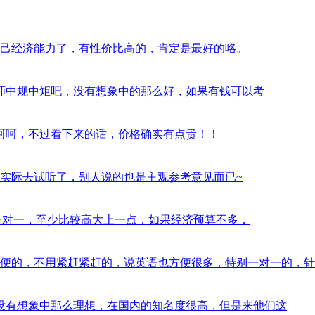
西，看自己经济能力了，有性价比高的，肯定是最好的咯。
习过半年，老师中规中矩吧，没有想象中的那么好，如果有钱可以考
气挺大的，呵呵，不过看下来的话，价格确实有点贵！！
？最好是实际去试听了，别人说的也是主观参考意见而已~
orabc的一对一，至少比较高大上一点，如果经济预算不多，
训还是蛮方便的，不用紧赶紧赶的，说英语也方便很多，特别一对一的，针
pkid，并没有想象中那么理想，在国内的知名度很高，但是来他们这