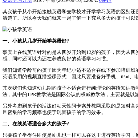
英语学习方法
Kris
7年前 (2019-08-16)
2200℃
0评论
其实孩子从小开始接触英语和去学校才开学学习英语的区别还
清楚了。所以今天我们就来一起了解一下究竟多大的孩子可以
一、小孩从几岁开始学英语好?
事实上在线英语针对的是从四岁开始到12岁的孩子，因为从
感，同时还可以为还在养成良好的英语学习习惯。
我们知道学龄前的孩子因为年纪小适不适合在线下参加培训班
英语采用的视频直播授课形式，因此只要准备好手机、iPad
其次我们也知道幼儿期的孩子不适合进行纯理论的英语知识教
法，其中的TPR教学法是国际公认的权威教学法，主要就是以
另外考虑到孩子的活泼好动天性阿卡索外教网采取的是短时高
且密集的学习频率也便于巩固孩子的学习效果。
二、在线英语适合多大的孩子?
只要孩子坐得住即使是幼儿也一样可以在这里进行英语学习，