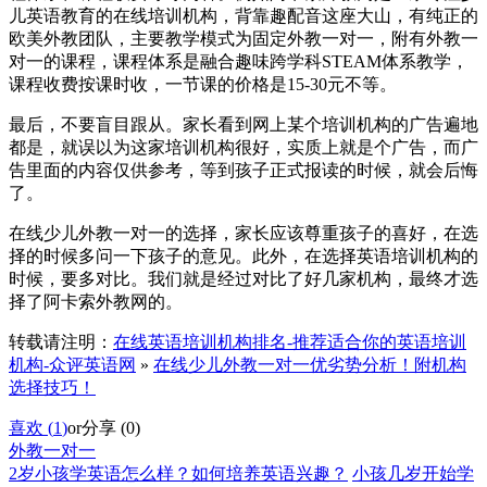
儿英语教育的在线培训机构，背靠趣配音这座大山，有纯正的
欧美外教团队，主要教学模式为固定外教一对一，附有外教一
对一的课程，课程体系是融合趣味跨学科STEAM体系教学，
课程收费按课时收，一节课的价格是15-30元不等。
最后，不要盲目跟从。家长看到网上某个培训机构的广告遍地
都是，就误以为这家培训机构很好，实质上就是个广告，而广
告里面的内容仅供参考，等到孩子正式报读的时候，就会后悔
了。
在线少儿外教一对一的选择，家长应该尊重孩子的喜好，在选
择的时候多问一下孩子的意见。此外，在选择英语培训机构的
时候，要多对比。我们就是经过对比了好几家机构，最终才选
择了阿卡索外教网的。
转载请注明：
在线英语培训机构排名-推荐适合你的英语培训
机构-众评英语网
»
在线少儿外教一对一优劣势分析！附机构
选择技巧！
喜欢 (
1
)
or
分享 (
0
)
外教一对一
2岁小孩学英语怎么样？如何培养英语兴趣？
小孩几岁开始学