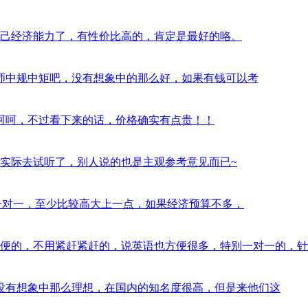
西，看自己经济能力了，有性价比高的，肯定是最好的咯。
习过半年，老师中规中矩吧，没有想象中的那么好，如果有钱可以考
气挺大的，呵呵，不过看下来的话，价格确实有点贵！！
？最好是实际去试听了，别人说的也是主观参考意见而已~
orabc的一对一，至少比较高大上一点，如果经济预算不多，
训还是蛮方便的，不用紧赶紧赶的，说英语也方便很多，特别一对一的，针
pkid，并没有想象中那么理想，在国内的知名度很高，但是来他们这