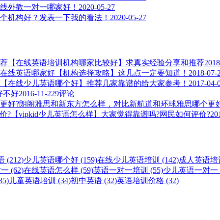
线外教一对一哪家好！
2020-05-27
个机构好？发表一下我的看法！
2020-05-27
【在线英语培训机构哪家比较好】求真实经验分享和推荐
2018
在线英语哪家好【机构选择攻略】这几点一定要知道！
2018-07-
【在线少儿英语哪个好】推荐几家靠谱的给大家参考！
2017-04-
，好不好
2016-11-22
9评论
朗阁雅思和新东方怎么样，对比新航道和环球雅思哪个更好
【vipkid少儿英语怎么样】大家觉得靠谱吗?网民如何评价?
20
(212)
少儿英语哪个好 (159)
在线少儿英语培训 (142)
成人英语培训 
 (62)
在线英语怎么样 (59)
英语一对一培训 (55)
少儿英语一对一 (
5)
儿童英语培训 (34)
初中英语 (32)
英语培训价格 (32)