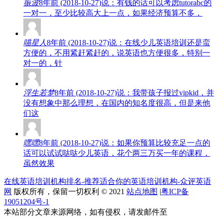
振波
8年前 (2018-10-27)说：有钱的话可以考虑tutorabc的
一对一，至少比较高大上一点，如果经济预算不多，
喵星人
8年前 (2018-10-27)说：在线少儿英语培训还是蛮
方便的，不用紧赶紧赶的，说英语也方便很多，特别一
对一的，针
浮生若梦
8年前 (2018-10-27)说：我带孩子报过vipkid，并
没有想象中那么理想，在国内的知名度很高，但是来他
们这
嘿嘿
8年前 (2018-10-27)说：如果你预算比较充足一点的
话可以试试哒哒少儿英语，花个两三万买一年的课程，
虽然效果
在线英语培训机构排名-推荐适合你的英语培训机构-众评英语
网
版权所有，保留一切权利 © 2021
站点地图
|
粤ICP备
19051204号-1
本站部分文章来源网络，如有侵权，请发邮件至