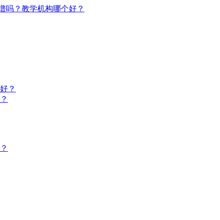
谱吗？教学机构哪个好？
？
？