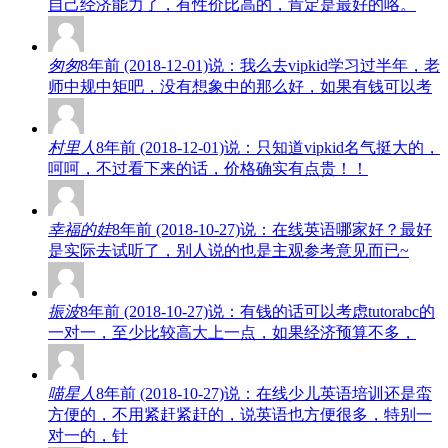
自己经济能力了，有性价比高的，肯定是最好的咯。
匆匆
8年前 (2018-12-01)说：我么去vipkid学习过半年，老
师中规中矩吧，没有想象中的那么好，如果有钱可以考
村里人
8年前 (2018-12-01)说：只知道vipkid名气挺大的，
呵呵，不过看下来的话，价格确实有点贵！！
幸福的娃
8年前 (2018-10-27)说：在线英语哪家好？最好
是实际去试听了，别人说的也是主观参考意见而已~
振波
8年前 (2018-10-27)说：有钱的话可以考虑tutorabc的
一对一，至少比较高大上一点，如果经济预算不多，
喵星人
8年前 (2018-10-27)说：在线少儿英语培训还是蛮
方便的，不用紧赶紧赶的，说英语也方便很多，特别一
对一的，针