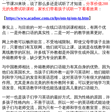
一节课20来块，说了那么多还是试听了才知道，
分享价值288
元的免费试听课程，家长们带着孩子试听一下看看效果
：
【
https://www.acadsoc.com.cn/lps/om-tg/om-tg.htm
】
事实上，与目前的一对一在线口语培训课程相比，有两个优
点：一是外教口语的真实性，二是一对一的教学效果更好。
网上外教可以畅所欲言，不受地域限制。即使父母带孩子去旅
行，只要他们有互联网，他们就可以上课。这就是在线教学和
离线教学的区别。许多线下外教都是外国学生或外国人。没有
外籍教师专业，缺少更为专业的素养。
与中国教师相比，外籍教师的口语能力有其自身的优势。因为
他们在英国长大。当孩子们和外教一起学习英语时，他们能听
到和学习纯正的发音和英语思维，这对英语学习有很大的辅助
作用。尤其是来自北美的所有外教阿卡索，可以更好地学习英
语发音。纯英语教学环境也能迅速提高儿童的口语能力。
一对一也是孩子们学习英语的最好方式。因为性格的原因，许
多孩子性格内向，不善于说话。所以一对一的英语模式能迫使
孩子们与老师交流，因为只有一个老师和学生在教室里，所以