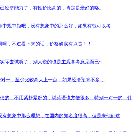
西，看自己经济能力了，有性价比高的，肯定是最好的咯。
习过半年，老师中规中矩吧，没有想象中的那么好，如果有钱可以考
气挺大的，呵呵，不过看下来的话，价格确实有点贵！！
？最好是实际去试听了，别人说的也是主观参考意见而已~
orabc的一对一，至少比较高大上一点，如果经济预算不多，
训还是蛮方便的，不用紧赶紧赶的，说英语也方便很多，特别一对一的，针
pkid，并没有想象中那么理想，在国内的知名度很高，但是来他们这