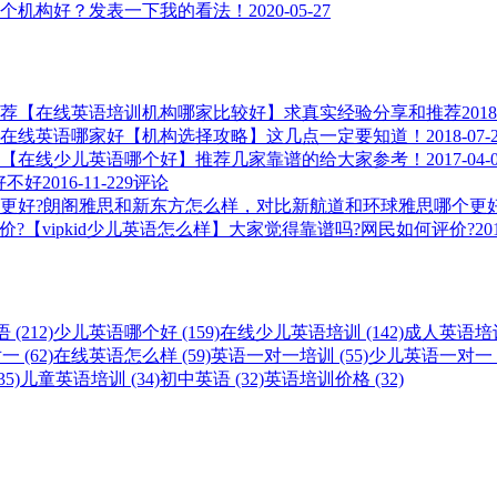
个机构好？发表一下我的看法！
2020-05-27
【在线英语培训机构哪家比较好】求真实经验分享和推荐
2018
在线英语哪家好【机构选择攻略】这几点一定要知道！
2018-07-
【在线少儿英语哪个好】推荐几家靠谱的给大家参考！
2017-04-
，好不好
2016-11-22
9评论
朗阁雅思和新东方怎么样，对比新航道和环球雅思哪个更好
【vipkid少儿英语怎么样】大家觉得靠谱吗?网民如何评价?
20
(212)
少儿英语哪个好 (159)
在线少儿英语培训 (142)
成人英语培训 
 (62)
在线英语怎么样 (59)
英语一对一培训 (55)
少儿英语一对一 (
5)
儿童英语培训 (34)
初中英语 (32)
英语培训价格 (32)