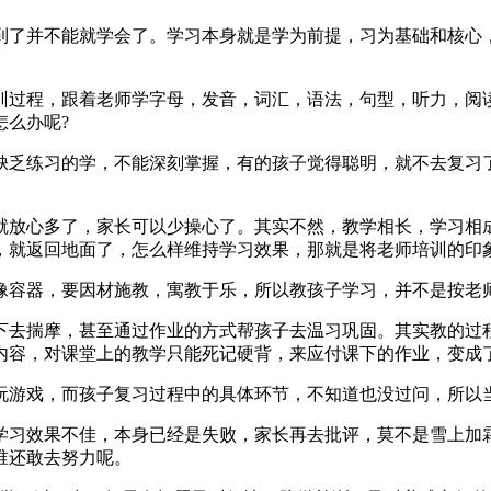
到了并不能就学会了。学习本身就是学为前提，习为基础和核心
训过程，跟着老师学字母，发音，词汇，语法，句型，听力，阅
怎么办呢?
缺乏练习的学，不能深刻掌握，有的孩子觉得聪明，就不去复习
。
就放心多了，家长可以少操心了。其实不然，教学相长，学习相
，就返回地面了，怎么样维持学习效果，那就是将老师培训的印
像容器，要因材施教，寓教于乐，所以教孩子学习，并不是按老
下去揣摩，甚至通过作业的方式帮孩子去温习巩固。其实教的过
内容，对课堂上的教学只能死记硬背，来应付课下的作业，变成
玩游戏，而孩子复习过程中的具体环节，不知道也没过问，所以
学习效果不佳，本身已经是失败，家长再去批评，莫不是雪上加
谁还敢去努力呢。